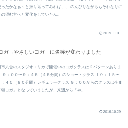
だったかなぁ～と振り返ってみれば、、 のんびりながらもそれなりに
分の望む方へと変化をしていたん...
2019.11.01
ヨガ→やさしいヨガ に名称が変わりました
田市六合のスタジオエリカで開催中のヨガクラスは２パターンありま
。 ９：００〜９：４５（４５分間）のショートクラス １０：１５〜
１：４５（９０分間）レギュラークラス ９：００からのクラスは今ま
「朝ヨガ」となっていましたが、来週から「や...
2019.10.29