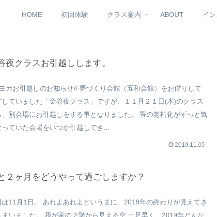
HOME
初回体験
クラス案内
ABOUT
イン
谷夜クラスお引越しします。
\夜ヨガお引越しのお知らせ// 夢づくり会館（五和会館）をお借りして
催していました「金谷夜クラス」ですが、１１月２１日(木)のクラス
ら、別会場にお引越しをする事となりました。 畳の老朽化がずっと気
なっていた会場をいつか引越しでき...
2019.11.05
と２ヶ月をどうやって過ごしますか？
日は11月1日。 あれよあれよというまに、2019年の終わりが見えてき
しまいました。 我が家の２階から見える空 一足早く、2019年どんな