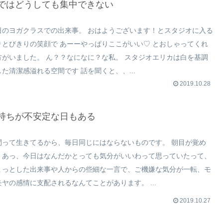
ではどうしても集中できない
日のヨガクラスでの出来事。 おはようございます！とスタジオに入る
りとびきりの笑顔で あーーやっぱりここがいい♡ とおしゃってくれ
方がいました。 ん？？なになに？な私。 スタジオエリカは白を基調
した清潔感溢れる空間です 話を聞くと、、...
2019.10.28
持ちが不安定な日もある
間って生きてるから、毎日同じにはならないものです。 朝目が覚め
、あっ、今日はなんだかとっても気分がいいわって思っていたって、
ょっとした出来事や人からの些細な一言で、ご機嫌な気分が一転、モ
モヤの感情に支配されるなんてことがあります。 ...
2019.10.27