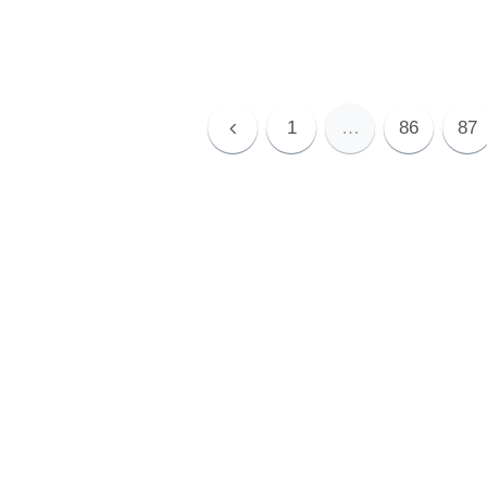
前
1
…
86
87
へ