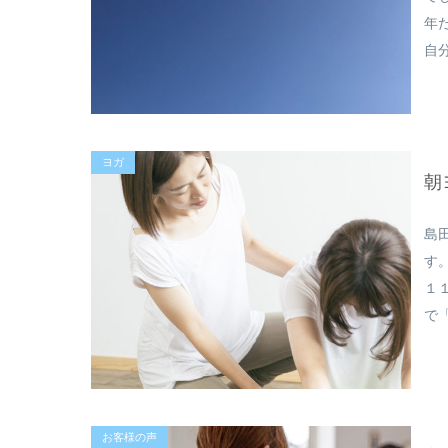
年
自
ヨガ
朝
島
す
１
で
お客様の声