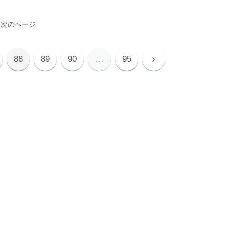
次のページ
次
88
89
90
…
95
へ