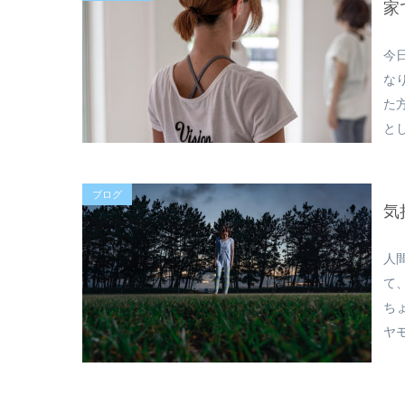
家
今
な
た
と
ブログ
気
人
て
ち
ヤ