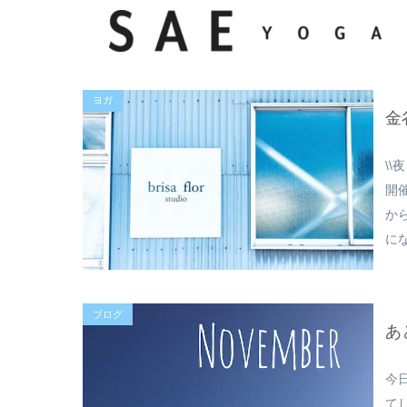
ヨガ
金
\
開
か
に
ブログ
あ
今
て