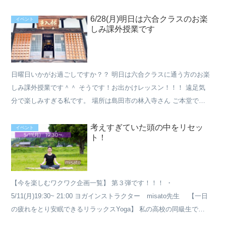
るんですね！！って。 スタジオをオープンするのが夢なん...
6/28(月)明日は六合クラスのお楽
イベント
しみ課外授業です
日曜日いかがお過ごしですか？？ 明日は六合クラスに通う方のお楽
しみ課外授業です＾＾ そうです！お出かけレッスン！！！ 遠足気
分で楽しみすぎる私です。 場所は島田市の林入寺さん ご本堂でヨ
ガを楽しみます。 明日は雨かな？？ 雨の音と雨で濡れる...
考えすぎていた頭の中をリセッ
イベント
ト！
【今を楽しむワクワク企画一覧】 第３弾です！！！ ・
5/11(月)19:30~ 21:00 ヨガインストラクター misato先生 【一日
の疲れをとり安眠できるリラックスYoga】 私の高校の同級生であ
り、私をヨガの世界に入るきっかけをつ...