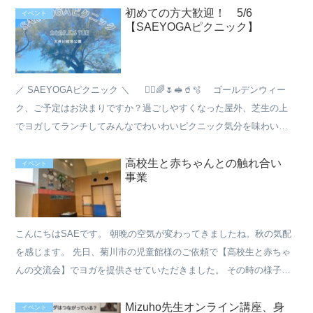
初めての方大歓迎！ 5/6
イベント
【SAEYOGAピクニック】
／ SAEYOGAピクニック ＼ 🧘‍♀️🌈🌷🥪🥤🫧 ゴールデンウィー
ク、ご予定はお決まりですか？過ごしやすくなった屋外、芝生の上
でヨガしてランチしてみんなでわいわいピクニック気分を味わいま
せんか？ メンバー様はもちろん！SAEY...
高校生と赤ちゃんとの触れ合い
イベント
事業
こんにちはSAEです。 朝晩の空気が変わってきましたね。秋の気配
を感じます。 先日、菊川市の児童館様のご依頼で【高校生と赤ちゃ
んの交流会】でヨガを提供させていただきました。 その時の様子が
菊川市役所のフェイスブックやホームページに掲載されて...
Mizuho先生オンライン講座、身
イベント