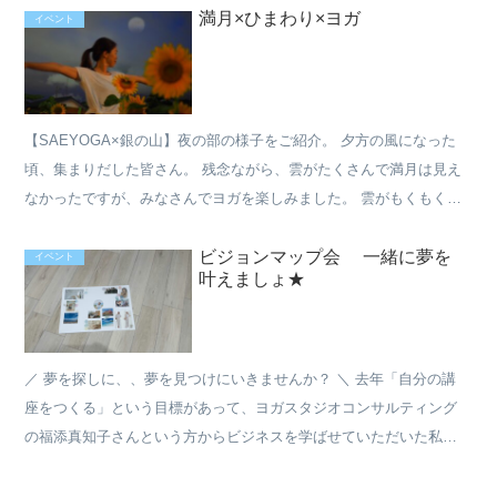
満月×ひまわり×ヨガ
イベント
【SAEYOGA×銀の山】夜の部の様子をご紹介。 夕方の風になった
頃、集まりだした皆さん。 残念ながら、雲がたくさんで満月は見え
なかったですが、みなさんでヨガを楽しみました。 雲がもくもく。
きっとどこかでは雨が降ってるのかも？そんな空でした...
ビジョンマップ会 一緒に夢を
イベント
叶えましょ★
／ 夢を探しに、、夢を見つけにいきませんか？ ＼ 去年「自分の講
座をつくる」という目標があって、ヨガスタジオコンサルティング
の福添真知子さんという方からビジネスを学ばせていただいた私。
で、昨年の終わりごろにまちこさんから「ビジョンマップ」...