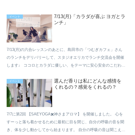
7/13(月)「カラダが喜ぶ ヨガとラ
イベント
ンチ」
7/13(月)の六合レッスンのあとに、島田市の「つむぎカフェ」さん
のランチをデリバリーして、スタジオエリカでランチ交流会を開催
します♩ ココロとカラダに優しい、をテーマに安心安全のこだわり
の食材を使用しているつむぎカフェさんのランチは本当...
選んだ香りは私にどんな感情を
イベント
くれるの？感覚をくれるの？
7/7に第2回 【SAEYOGA✖️神さまアロマ】 を開催しました。 心を
すーっと落ち着かせるために最初に目を閉じ、自分の呼吸の音を聞
き、体を少し動かしてから始まります。 自分の呼吸の音は聞こえ