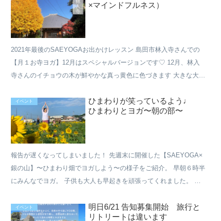
×マインドフルネス）
2021年最後のSAEYOGAお出かけレッスン 島田市林入寺さんでの
【月１お寺ヨガ】12月はスペシャルバージョンです♡ 12月、林入
寺さんのイチョウの木が鮮やかな真っ黄色に色づきます 大きな大き
ななんとも見事なイチョウの木。 去年の12月中...
ひまわりが笑っているよう♩
イベント
ひまわりとヨガ〜朝の部〜
報告が遅くなってしまいました！ 先週末に開催した【SAEYOGA×
銀の山】〜ひまわり畑でヨガしよう〜の様子をご紹介。 早朝６時半
にみんなでヨガ。 子供も大人も早起きを頑張ってくれました。 と
にかく気持ちよかった！！ そして、めちゃくちゃ暑か...
明日6/21 告知募集開始 旅行と
イベント
リトリートは違います