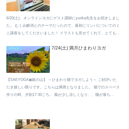
6/20(土)、オンラインヨガにゲスト講師にyurika先生をお招きしまし
た。 むくみ解消とのテーマだったので、最初にリンパについてのミ
ニ講座をしてくださいました！ イラストも見せてくれて、とてもわ
かりやすい。 みなさん、ふむふむとくい...
7/24(土) 満月ひまわりヨガ
イベント
【SAEYOGA✖️銀の山】 ～ひまわり畑でヨガしよう～ ご好評いた
だき嬉しい限りです。こちらは満席となりました。 畑でのスペース
作りの時、夕刻17:30ごろ。 風が少し涼しくなり、、陽が落ち
る、、 そんな中、銀の山のトモコさんとお手伝いに...