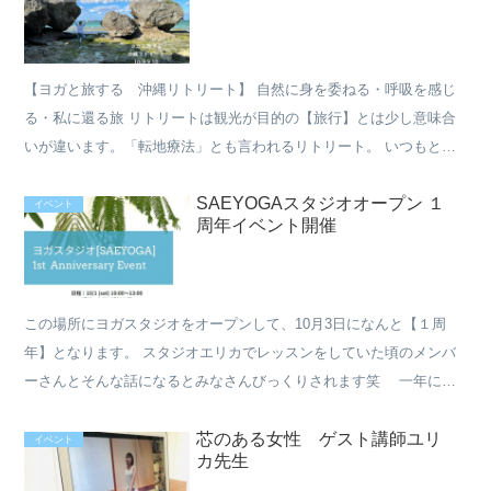
【ヨガと旅する 沖縄リトリート】 自然に身を委ねる・呼吸を感じ
る・私に還る旅 リトリートは観光が目的の【旅行】とは少し意味合
いが違います。「転地療法」とも言われるリトリート。 いつもと違
う環境に数日間身を置いて、日常生活、仕事、人間関係で疲...
SAEYOGAスタジオオープン １
イベント
周年イベント開催
この場所にヨガスタジオをオープンして、10月3日になんと【１周
年】となります。 スタジオエリカでレッスンをしていた頃のメンバ
ーさんとそんな話になるとみなさんびっくりされます笑 一年にな
るんですね！！って。 スタジオをオープンするのが夢なん...
芯のある女性 ゲスト講師ユリ
イベント
カ先生