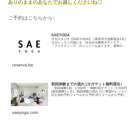
ありのままのあなたでお越しくださいね♡
ご予約はこちらから↓
SAEYOGA
ヨガスタジオ【SAEYOGA】（島田市六合駅徒歩1分）
ヨガレッスンの他にも「ゆるめる整体ボディケア」
「ファスティング」のメニューもあります。身体の内
側から外側から、トータルであなたに寄り添います。
心と体をリリースし、心身ともに心地よく美しく...
reserva.be
初回体験までの流れ (ヨガマット無料貸出）
・初回体験1回 : 1,500円 ・体験3回チケット :3,500円
(有効期限1ヶ月） 初回体験の流れ ⑴ご希望のレッスン
日を決め予約フォームから予約 ⑵フォームから予約完
了のメールがきて予約完了。 質問などは公式LINEか
らお問合せくだ...
saeyoga.com