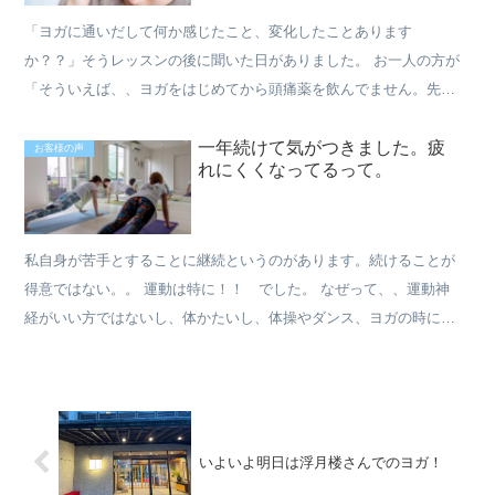
「ヨガに通いだして何か感じたこと、変化したことあります
か？？」そうレッスンの後に聞いた日がありました。 お一人の方が
「そういえば、、ヨガをはじめてから頭痛薬を飲んでません。先日
の台風が来た時も大丈夫でした！」とお話してくださいました♡ 7
一年続けて気がつきました。疲
月...
お客様の声
れにくくなってるって。
私自身が苦手とすることに継続というのがあります。続けることが
得意ではない。。 運動は特に！！ でした。 なぜって、、運動神
経がいい方ではないし、体かたいし、体操やダンス、ヨガの時に
右！左！とかって言われても、どっちがどっちか瞬時に体が動か
な...
いよいよ明日は浮月楼さんでのヨガ！