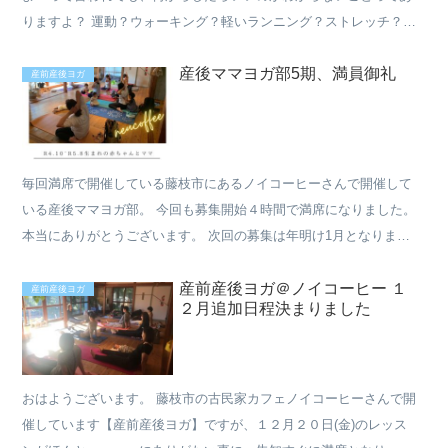
りますよ？ 運動？ウォーキング？軽いランニング？ストレッチ？
？？？？？？ 何を？なんのために？ 出産をするための体力を...
産後ママヨガ部5期、満員御礼
産前産後ヨガ
毎回満席で開催している藤枝市にあるノイコーヒーさんで開催して
いる産後ママヨガ部。 今回も募集開始４時間で満席になりました。
本当にありがとうございます。 次回の募集は年明け1月となりま
す。 同じメンバーで開催する「産後ママヨガ部」は満席です...
産前産後ヨガ＠ノイコーヒー １
産前産後ヨガ
２月追加日程決まりました
おはようございます。 藤枝市の古民家カフェノイコーヒーさんで開
催しています【産前産後ヨガ】ですが、１２月２０日(金)のレッス