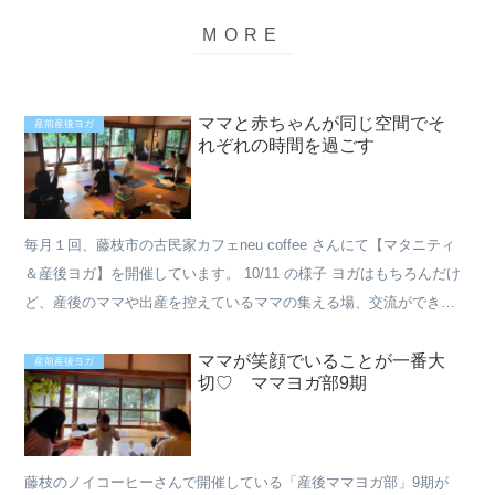
ママと赤ちゃんが同じ空間でそ
産前産後ヨガ
れぞれの時間を過ごす
毎月１回、藤枝市の古民家カフェneu coffee さんにて【マタニティ
＆産後ヨガ】を開催しています。 10/11 の様子 ヨガはもちろんだけ
ど、産後のママや出産を控えているママの集える場、交流ができる
場でを作りたいと思ってこちらのクラスは...
ママが笑顔でいることが一番大
産前産後ヨガ
切♡ ママヨガ部9期
藤枝のノイコーヒーさんで開催している「産後ママヨガ部」9期が