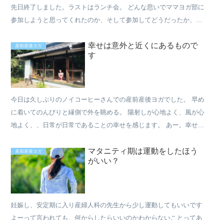
先日終了しました。ラストはランチ会。 どんな思いでママヨガ部に
参加しようと思ってくれたのか、そして参加してどうだったか、、
ラストなのでそんなシェアをしました。 初めて参加をしてくれ...
幸せは意外と近くにあるもので
産前産後ヨガ
す
今日は久しぶりのノイコーヒーさんでの産前産後ヨガでした。 早め
に着いてのんびりと縁側で外を眺める。 陽射しが心地よく、風が心
地よく、、日常が日常であることの幸せを感じます。 あー。幸せ。
縁側で今この瞬間を楽しむ、そんな私をオーナーさんが撮っ...
マタニティ期は運動をしたほう
産前産後ヨガ
がいい？
妊娠し、安定期に入り産婦人科の先生から少し運動してもいいです
よーって言われても、何からしたらいいのかわからないことってあ