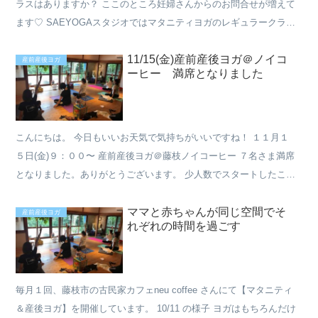
ラスはありますか？ ここのところ妊婦さんからのお問合せが増えて
ます♡ SAEYOGAスタジオではマタニティヨガのレギュラークラス
は設けていませんが、妊婦さんがご参加いただけるクラ...
11/15(金)産前産後ヨガ＠ノイコ
産前産後ヨガ
ーヒー 満席となりました
こんにちは。 今日もいいお天気で気持ちがいいですね！ １１月１
５日(金)９：００〜 産前産後ヨガ＠藤枝ノイコーヒー ７名さま満席
となりました。ありがとうございます。 少人数でスタートしたこち
らのクラスですが、ありがたいことにリピーターの方が...
ママと赤ちゃんが同じ空間でそ
産前産後ヨガ
れぞれの時間を過ごす
毎月１回、藤枝市の古民家カフェneu coffee さんにて【マタニティ
＆産後ヨガ】を開催しています。 10/11 の様子 ヨガはもちろんだけ