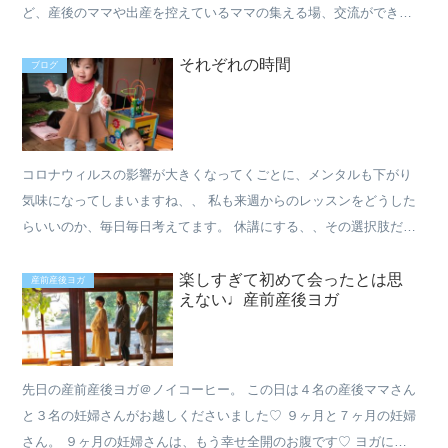
ど、産後のママや出産を控えているママの集える場、交流ができる
場でを作りたいと思ってこちらのクラスは...
それぞれの時間
ブログ
コロナウィルスの影響が大きくなってくごとに、メンタルも下がり
気味になってしまいますね、、 私も来週からのレッスンをどうした
らいいのか、毎日毎日考えてます。 休講にする、、 その選択肢だけ
ではいけない！と思ってます。 安全にするには？ ...
楽しすぎて初めて会ったとは思
産前産後ヨガ
えない♩産前産後ヨガ
先日の産前産後ヨガ＠ノイコーヒー。 この日は４名の産後ママさん
と３名の妊婦さんがお越しくださいました♡ ９ヶ月と７ヶ月の妊婦
さん。 ９ヶ月の妊婦さんは、もう幸せ全開のお腹です♡ ヨガに来