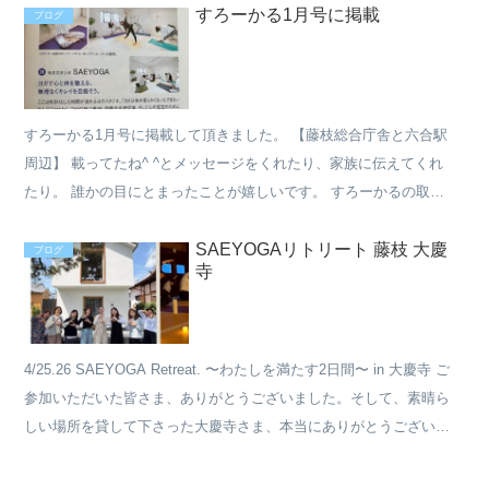
すろーかる1月号に掲載
ブログ
すろーかる1月号に掲載して頂きました。 【藤枝総合庁舎と六合駅
周辺】 載ってたね^ ^とメッセージをくれたり、家族に伝えてくれ
たり。 誰かの目にとまったことが嬉しいです。 すろーかるの取材
の方もカメラマンの方もめちゃくちゃ良い人で、撮影もす...
SAEYOGAリトリート 藤枝 大慶
ブログ
寺
4/25.26 SAEYOGA Retreat. 〜わたしを満たす2日間〜 in 大慶寺 ご
参加いただいた皆さま、ありがとうございました。そして、素晴ら
しい場所を貸して下さった大慶寺さま、本当にありがとうございま
した。 4月のはじめにご住職...