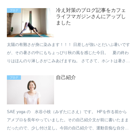
１回チケット：1,300円 ・４回チケット：4,000...
冷え対策のブログ記事をカフェ
ブログ
ライフマガジンさんにアップし
ました
太陽の有難さが身に染みます！！！ 日差しが強いとだいぶ暑いです
が、その暑さの中にもちょっぴり秋の風を感じた今日。 夏の終わ
りはほんのり淋しさがこみあげますね。 さてさて、ホントは暑さが
ピークの時にこの記事は仕上げたかった、、、涙 そんなブ...
自己紹介
ブログ
SAE yoga の 水谷小枝（みずたにさえ）です。 HPを作る前から
アメブロを長年やっていました。その自己紹介文が前に書いたまま
だったので、少し付け足し。今回の自己紹介で、運動音痴な自分を
初告白です（笑） プロフィールにずらずらと自分の経...